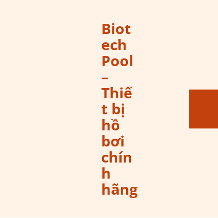
Biot
ech
Pool
–
Thiế
t bị
hồ
bơi
chín
h
hãng