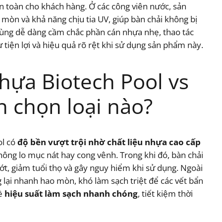
an toàn cho khách hàng. Ở các công viên nước, sản
mòn và khả năng chịu tia UV, giúp bàn chải không bị
 dùng dễ dàng cầm chắc phần cán nhựa nhẹ, thao tác
ự tiện lợi và hiệu quả rõ rệt khi sử dụng sản phẩm này.
hựa Biotech Pool vs
n chọn loại nào?
ol có
độ bền vượt trội nhờ chất liệu nhựa cao cấp
hông lo mục nát hay cong vênh. Trong khi đó, bàn chải
 ướt, giảm tuổi thọ và gây nguy hiểm khi sử dụng. Ngoài
g lại nhanh hao mòn, khó làm sạch triệt để các vết bẩn
về
hiệu suất làm sạch nhanh chóng
, tiết kiệm thời