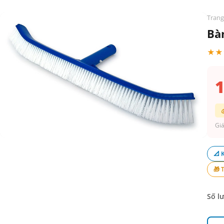
Trang
Bà
★★
1
Giá
📐 
🎁 
Số l