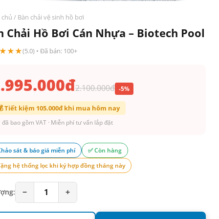
 chủ / Bàn chải vệ sinh hồ bơi
n Chải Hồ Bơi Cán Nhựa – Biotech Pool
★★★
(5.0) • Đã bán: 100+
.995.000đ
2.100.000đ
-5%
💰 Tiết kiệm 105.000đ khi mua hôm nay
 đã bao gồm VAT · Miễn phí tư vấn lắp đặt
Khảo sát & báo giá miễn phí
✅ Còn hàng
Tặng hệ thống lọc khi ký hợp đồng tháng này
−
1
+
ượng: