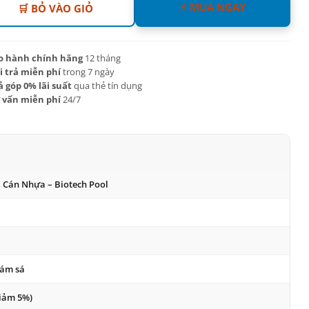
⚡ MUA NGAY
🛒 BỎ VÀO GIỎ
o hành chính hãng
12 tháng
i trả miễn phí
trong 7 ngày
ả góp 0% lãi suất
qua thẻ tín dụng
 vấn miễn phí
24/7
 Cán Nhựa – Biotech Pool
bám sá
giảm 5%)