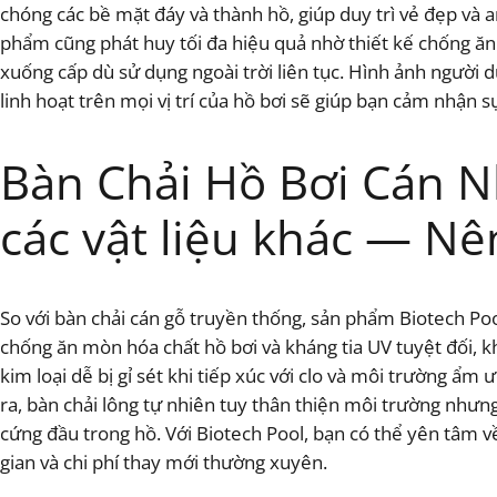
chóng các bề mặt đáy và thành hồ, giúp duy trì vẻ đẹp và 
phẩm cũng phát huy tối đa hiệu quả nhờ thiết kế chống ăn 
xuống cấp dù sử dụng ngoài trời liên tục. Hình ảnh người
linh hoạt trên mọi vị trí của hồ bơi sẽ giúp bạn cảm nhận s
Bàn Chải Hồ Bơi Cán N
các vật liệu khác — Nê
So với bàn chải cán gỗ truyền thống, sản phẩm Biotech Po
chống ăn mòn hóa chất hồ bơi và kháng tia UV tuyệt đối, k
kim loại dễ bị gỉ sét khi tiếp xúc với clo và môi trường ẩm
ra, bàn chải lông tự nhiên tuy thân thiện môi trường nhưn
cứng đầu trong hồ. Với Biotech Pool, bạn có thể yên tâm 
gian và chi phí thay mới thường xuyên.