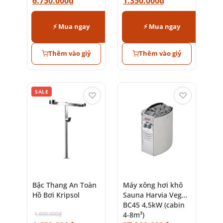
6.750.000
₫
1.350.000
₫
⚡ Mua ngay
⚡ Mua ngay
Thêm vào giỷ
Thêm vào giỷ
SALE
♡
♡
Bậc Thang An Toàn
Máy xông hơi khô
Hồ Bơi Kripsol
Sauna Harvia Vega
BC45 4,5kW (cabin
1.800.000
₫
4-8m³)