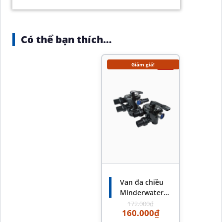
Có thể bạn thích…
Giảm giá!
-7%
Van đa chiều
Minderwater
chính hãng – Van
172.000
₫
160.000
₫
đa chiều hồ bơi