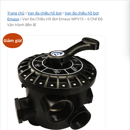
Trang chủ
/
Van đa chiều hồ bơi
/
Van đa chiều hồ bơi
Emaux
/ Van Đa Chiều Hồ Bơi Emaux MPV15 – 6 Chế Độ
Vận Hành Bền Bỉ
Giảm giá!