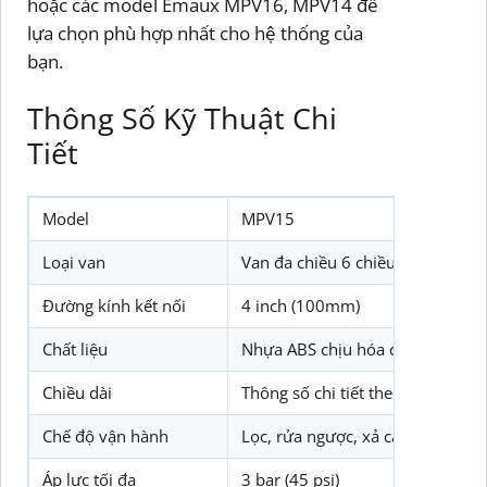
hoặc các model Emaux MPV16, MPV14 để
lựa chọn phù hợp nhất cho hệ thống của
bạn.
Thông Số Kỹ Thuật Chi
Tiết
Model
MPV15
Loại van
Van đa chiều 6 chiều
Đường kính kết nối
4 inch (100mm)
Chất liệu
Nhựa ABS chịu hóa chất
Chiều dài
Thông số chi tiết theo bản vẽ kỹ 
Chế độ vận hành
Lọc, rửa ngược, xả cặn, tuần hoà
Áp lực tối đa
3 bar (45 psi)