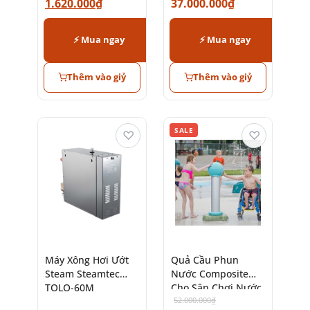
1.620.000
₫
37.000.000
₫
⚡ Mua ngay
⚡ Mua ngay
Thêm vào giỷ
Thêm vào giỷ
SALE
♡
♡
Máy Xông Hơi Ướt
Quả Cầu Phun
Steam Steamtec
Nước Composite
TOLO-60M
Cho Sân Chơi Nước
Trẻ Em
52.000.000
₫