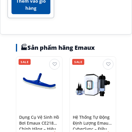
Thêm vào giỏ
hàng
🏭
Sản phẩm hãng Emaux
SALE
SALE
♡
♡
Dụng Cụ Vệ Sinh Hồ
Hệ Thống Tự Động
Bơi Emaux CE218
Định Lượng Emaux
Chính Hãng – Hiệu
CyberSync – Điều