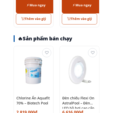
⚡ Mua ngay
⚡ Mua ngay
Thêm vào giỷ
Thêm vào giỷ
🔥
Sản phẩm bán chạy
♡
♡
Chlorine Ấn Aquafit
Đèn chiếu Flexi On
70% – Biotech Pool
AstralPool – Đèn
LED hồ bơi cao cấp
2.819.000
₫
6.616.000
₫