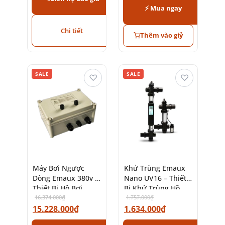
⚡ Mua ngay
Chi tiết
Thêm vào giỷ
SALE
SALE
♡
♡
Máy Bơi Ngược
Khử Trùng Emaux
Dòng Emaux 380v –
Nano UV16 – Thiết
Thiết Bị Hồ Bơi
Bị Khử Trùng Hồ
Chính Hãng
16.374.000
₫
Bơi Hiện Đại
1.757.000
₫
15.228.000
₫
1.634.000
₫