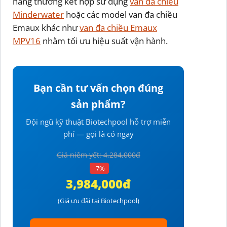
hàng thường kết hợp sử dụng
van đa chiều
Minderwater
hoặc các model van đa chiều
Emaux khác như
van đa chiều Emaux
MPV16
nhằm tối ưu hiệu suất vận hành.
Bạn cần tư vấn chọn đúng
sản phẩm?
Đội ngũ kỹ thuật Biotechpool hỗ trợ miễn
phí — gọi là có ngay
Giá niêm yết: 4,284,000đ
-7%
3,984,000đ
(Giá ưu đãi tại Biotechpool)