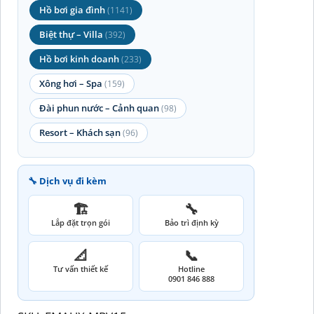
Hồ bơi gia đình
(1141)
Biệt thự – Villa
(392)
Hồ bơi kinh doanh
(233)
Xông hơi – Spa
(159)
Đài phun nước – Cảnh quan
(98)
Resort – Khách sạn
(96)
🔧 Dịch vụ đi kèm
🏗️
🔧
Lắp đặt trọn gói
Bảo trì định kỳ
📐
📞
Tư vấn thiết kế
Hotline
0901 846 888