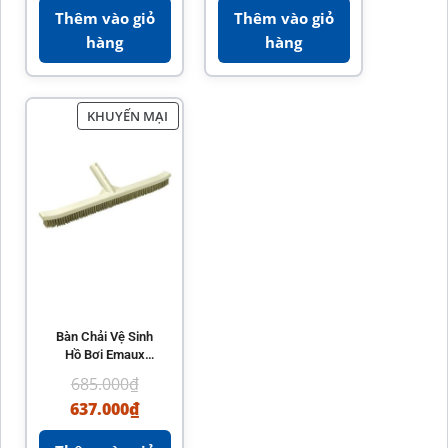
Thêm vào giỏ
Thêm vào giỏ
hàng
hàng
KHUYẾN MẠI
Bàn Chải Vệ Sinh
Hồ Bơi Emaux
CE206 – Phụ Kiện
685.000
₫
Chính Hãng
637.000
₫