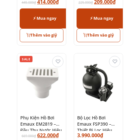
414.000
₫
209.000
₫
Quả Cao
445.000
₫
Khiển Thông Minh
225.000
₫
⚡ Mua ngay
⚡ Mua ngay
Thêm vào giỷ
Thêm vào giỷ
SALE
♡
♡
Phụ Kiện Hồ Bơi
Bộ Lọc Hồ Bơi
Emaux EM2819 –
Emaux FSP390 –
Đầu Thu Nước Hiệu
Thiết Bị Lọc Hiệu
622.000
₫
3.990.000
₫
Suất Cao
669.000
₫
Quả Cao