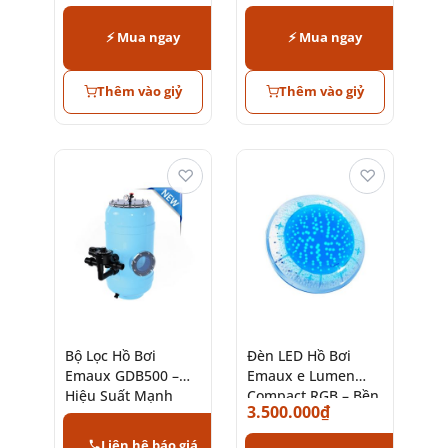
⚡ Mua ngay
⚡ Mua ngay
Thêm vào giỷ
Thêm vào giỷ
♡
♡
Bộ Lọc Hồ Bơi
Đèn LED Hồ Bơi
Emaux GDB500 –
Emaux e Lumen
Hiệu Suất Mạnh
Compact RGB – Bền
3.500.000
₫
Mẽ, Bền Bỉ
Bỉ, Tiết Kiệm Điện
Liên hệ báo giá