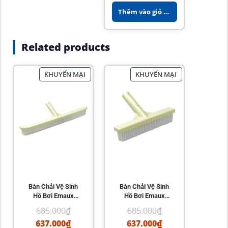
hiệu quả
Thêm vào giỏ hàng
Related products
KHUYẾN MẠI
KHUYẾN MẠI
Bàn Chải Vệ Sinh
Bàn Chải Vệ Sinh
Hồ Bơi Emaux
Hồ Bơi Emaux
CE201 – Chất
CE202 – Chất Liệu
685.000
₫
685.000
₫
Lượng Cao, Hiệu
Bền Bỉ, Hiệu Quả
637.000
₫
637.000
₫
Quả
Cao