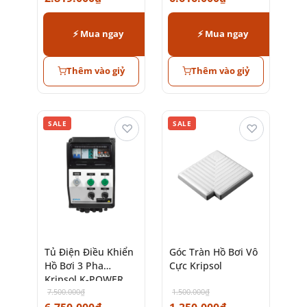
chính hãng
⚡ Mua ngay
⚡ Mua ngay
Thêm vào giỷ
Thêm vào giỷ
SALE
SALE
♡
♡
Tủ Điện Điều Khiển
Góc Tràn Hồ Bơi Vô
Hồ Bơi 3 Pha
Cực Kripsol
Kripsol K-POWER
7.500.000
₫
1.500.000
₫