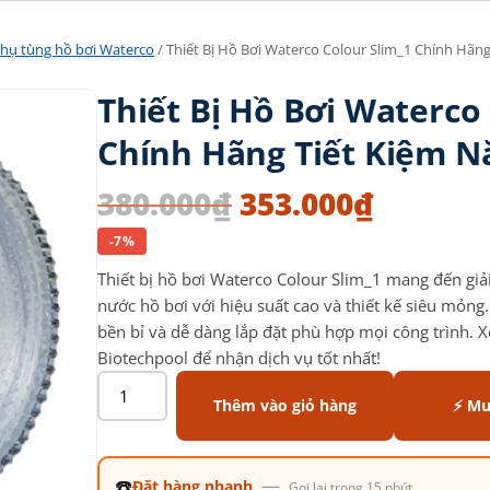
Phụ tùng hồ bơi Waterco
/ Thiết Bị Hồ Bơi Waterco Colour Slim_1 Chính Hãn
Thiết Bị Hồ Bơi Waterco
Chính Hãng Tiết Kiệm 
380.000
₫
353.000
₫
-7%
Thiết bị hồ bơi Waterco Colour Slim_1 mang đến giải
nước hồ bơi với hiệu suất cao và thiết kế siêu mỏn
bền bỉ và dễ dàng lắp đặt phù hợp mọi công trình. 
Biotechpool để nhận dịch vụ tốt nhất!
Thêm vào giỏ hàng
⚡ Mu
☎️
—
Đặt hàng nhanh
Gọi lại trong 15 phút