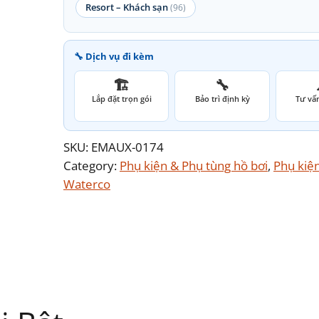
Resort – Khách sạn
(96)
🔧 Dịch vụ đi kèm
🏗️
🔧
Lắp đặt trọn gói
Bảo trì định kỳ
Tư vấn
SKU:
EMAUX-0174
Category:
Phụ kiện & Phụ tùng hồ bơi
, 
Phụ kiệ
Waterco