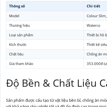
Thông số
Chi tiết
Model
Colour Slim
Thương hiệu
Waterco
Loại sản phẩm
Thiết bị hồ 
Kích thước
Thiết kế si
Chất liệu
Chống ăn mò
Giá tham khảo
353.000đ (ư
Độ Bền & Chất Liệu 
Sản phẩm được cấu tạo từ vật liệu bền bỉ, chống ăn mòn
với khả năng chịu nhiệt tốt và độ ổn định cao trong mọi