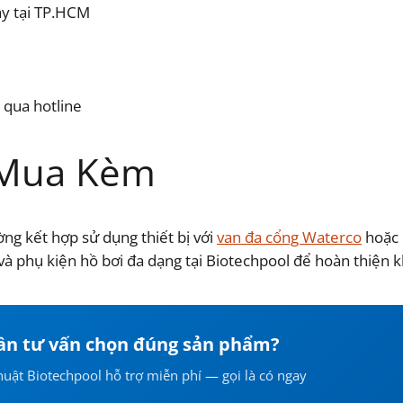
ày tại TP.HCM
 qua hotline
 Mua Kèm
ng kết hợp sử dụng thiết bị với
van đa cổng Waterco
hoặc 
và phụ kiện hồ bơi đa dạng tại Biotechpool để hoàn thiện k
ần tư vấn chọn đúng sản phẩm?
huật Biotechpool hỗ trợ miễn phí — gọi là có ngay