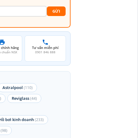
GỪI
 chính hãng
Tư vấn miễn phí
u chuẩn NSX
0901 846 888
Astralpool
(110)
Reviglass
)
(44)
Hồ bơi kinh doanh
(233)
(98)