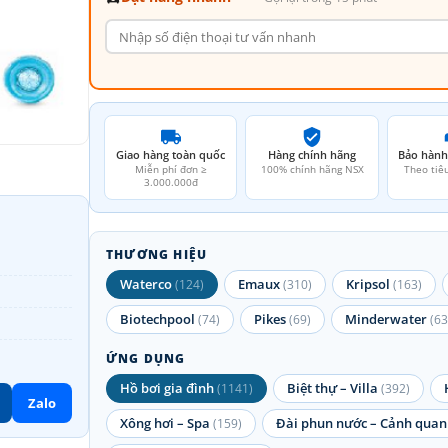
Giao hàng toàn quốc
Hàng chính hãng
Bảo hành
Miễn phí đơn ≥
100% chính hãng NSX
Theo tiê
3.000.000đ
THƯƠNG HIỆU
Waterco
Emaux
Kripsol
(124)
(310)
(163)
Biotechpool
Pikes
Minderwater
(74)
(69)
(63
ỨNG DỤNG
Hồ bơi gia đình
Biệt thự – Villa
(1141)
(392)
Zalo
Xông hơi – Spa
Đài phun nước – Cảnh quan
(159)