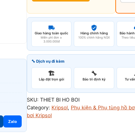
Giao hàng toàn quốc
Hàng chính hãng
Bảo hành
Miễn phí đơn ≥
100% chính hãng NSX
Theo tiê
3.000.000đ
🔧 Dịch vụ đi kèm
🏗️
🔧
Lắp đặt trọn gói
Bảo trì định kỳ
Tư vấn
SKU:
THIET BI HO BOI
Category:
Kripsol
, 
Phụ kiện & Phụ tùng hồ bơ
bơi Kripsol
Zalo