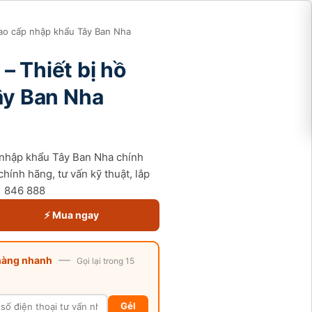
i cao cấp nhập khẩu Tây Ban Nha
 – Thiết bị hồ
ây Ban Nha
ấp nhập khẩu Tây Ban Nha chính
hính hãng, tư vấn kỹ thuật, lắp
01 846 888
⚡ Mua ngay
—
hàng nhanh
Gọi lại trong 15
GẻI