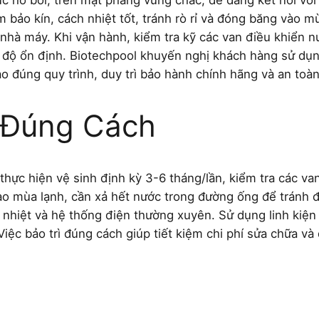
vực hồ bơi, trên mặt phẳng vững chắc, dễ dàng kết nối v
bảo kín, cách nhiệt tốt, tránh rò rỉ và đóng băng vào m
 nhà máy. Khi vận hành, kiểm tra kỹ các van điều khiển 
 độ ổn định. Biotechpool khuyến nghị khách hàng sử dụn
o đúng quy trình, duy trì bảo hành chính hãng và an toàn
 Đúng Cách
ên thực hiện vệ sinh định kỳ 3-6 tháng/lần, kiểm tra các v
Vào mùa lạnh, cần xả hết nước trong đường ống để tránh
 nhiệt và hệ thống điện thường xuyên. Sử dụng linh kiện
iệc bảo trì đúng cách giúp tiết kiệm chi phí sửa chữa và 