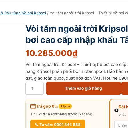
 & Phụ tùng hồ bơi Kripsol
/ Vòi tắm ngoài trời Kripsol – Thiết bị hồ bơ
Vòi tắm ngoài trời Kripsol
bơi cao cấp nhập khẩu T
10.285.000
₫
Vòi tắm ngoài trời Kripsol – Thiết bị hồ bơi cao c
hãng Kripsol phân phối bởi Biotechpool. Bảo hành c
đặt, giao toàn quốc, xuất hóa đơn VAT. Hotline 09
Thêm vào giỏ hàng
Trả góp 0%
Đặt 
Sắp có
☎️
Từ
1.714.167đ/tháng
trong 6 tháng.
phút
📞 Tư vấn: 0901 846 888