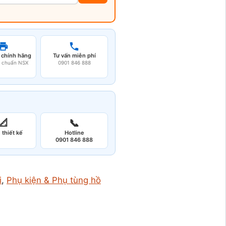
 chính hãng
Tư vấn miễn phí
u chuẩn NSX
0901 846 888
📐
📞
 thiết kế
Hotline
0901 846 888
i
, 
Phụ kiện & Phụ tùng hồ