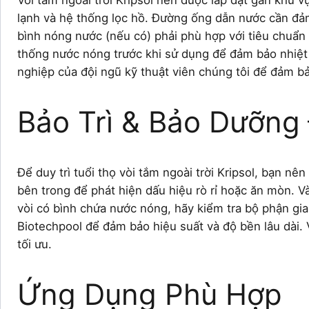
Vòi tắm ngoài trời Kripsol nên được lắp đặt gần khu 
lạnh và hệ thống lọc hồ. Đường ống dẫn nước cần đảm 
bình nóng nước (nếu có) phải phù hợp với tiêu chuẩn
thống nước nóng trước khi sử dụng để đảm bảo nhiệt
nghiệp của đội ngũ kỹ thuật viên chúng tôi để đảm bả
Bảo Trì & Bảo Dưỡng
Để duy trì tuổi thọ vòi tắm ngoài trời Kripsol, bạn n
bên trong để phát hiện dấu hiệu rò rỉ hoặc ăn mòn. 
vòi có bình chứa nước nóng, hãy kiểm tra bộ phận gia
Biotechpool để đảm bảo hiệu suất và độ bền lâu dài. V
tối ưu.
Ứng Dụng Phù Hợp