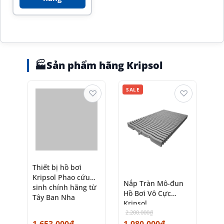
🏭
Sản phẩm hãng Kripsol
SALE
♡
♡
Thiết bị hồ bơi
Kripsol Phao cứu
Nắp Tràn Mô-đun
sinh chính hãng từ
Hồ Bơi Vô Cực
Tây Ban Nha
Kripsol
2.200.000
₫
1.653.000
₫
1.980.000
₫