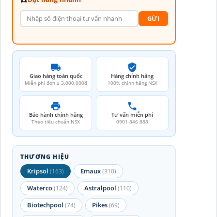
GỪI
Giao hàng toàn quốc
Hàng chính hãng
Miễn phí đơn ≥ 3.000.000đ
100% chính hãng NSX
Bảo hành chính hãng
Tư vấn miễn phí
Theo tiêu chuẩn NSX
0901 846 888
THƯƠNG HIỆU
Kripsol
Emaux
(163)
(310)
Waterco
Astralpool
(124)
(110)
Biotechpool
Pikes
(74)
(69)