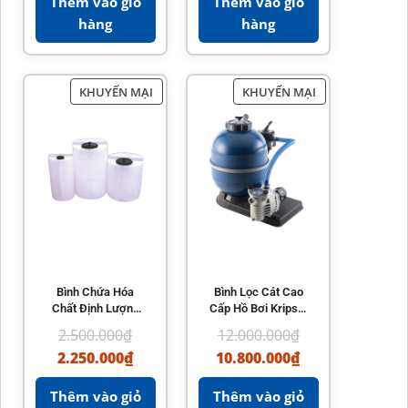
Thêm vào giỏ
Thêm vào giỏ
hàng
hàng
KHUYẾN MẠI
KHUYẾN MẠI
Bình Chứa Hóa
Bình Lọc Cát Cao
Chất Định Lượng
Cấp Hồ Bơi Kripsol
Hồ Bơi Kripsol
SAN SEBASTIAN
2.500.000
₫
12.000.000
₫
2.250.000
₫
10.800.000
₫
Thêm vào giỏ
Thêm vào giỏ