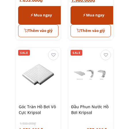
⚡ Mua ngay
⚡ Mua ngay
Thêm vào giỷ
Thêm vào giỷ
SALE
SALE
♡
♡
Góc Tràn Hồ Bơi Vô
Đầu Phun Nước Hồ
Cực Kripsol
Bơi Kripsol
1.500.000
₫