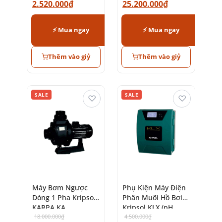
2.520.000
₫
25.200.000
₫
⚡ Mua ngay
⚡ Mua ngay
Thêm vào giỷ
Thêm vào giỷ
SALE
SALE
♡
♡
Máy Bơm Ngược
Phụ Kiện Máy Điện
Dòng 1 Pha Kripsol
Phân Muối Hồ Bơi
KARPA KA
Kripsol KLX (pH,
18.000.000
₫
ORP, WiFi)
4.500.000
₫