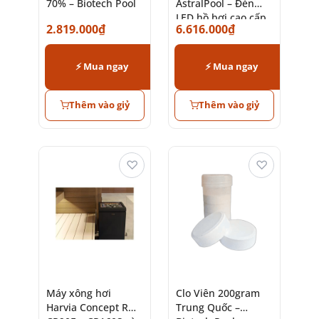
70% – Biotech Pool
AstralPool – Đèn
LED hồ bơi cao cấp
2.819.000
₫
6.616.000
₫
chính hãng
⚡ Mua ngay
⚡ Mua ngay
Thêm vào giỷ
Thêm vào giỷ
♡
♡
Máy xông hơi
Clo Viên 200gram
Harvia Concept R
Trung Quốc –