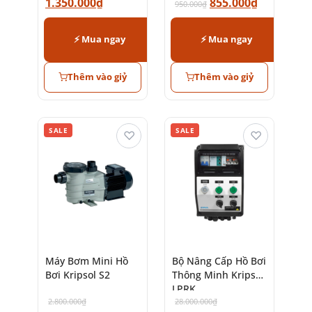
1.350.000
₫
855.000
₫
950.000
₫
⚡ Mua ngay
⚡ Mua ngay
Thêm vào giỷ
Thêm vào giỷ
SALE
SALE
♡
♡
Máy Bơm Mini Hồ
Bộ Nâng Cấp Hồ Bơi
Bơi Kripsol S2
Thông Minh Kripsol
LPRK
2.800.000
₫
28.000.000
₫