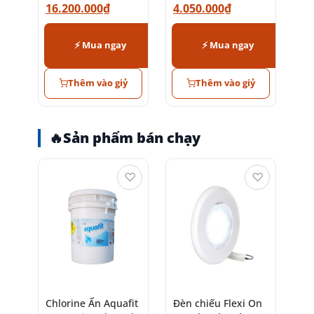
16.200.000
₫
4.050.000
₫
⚡ Mua ngay
⚡ Mua ngay
Thêm vào giỷ
Thêm vào giỷ
🔥
Sản phẩm bán chạy
♡
♡
Chlorine Ấn Aquafit
Đèn chiếu Flexi On