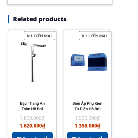
Related products
KHUYẾN MẠI
KHUYẾN MẠI
Bậc Thang An
Biến Áp Phụ Kiện
Toàn Hồ Bơi
Tủ Điện Hồ Bơi
Kripsol
Kripsol
1.800.000
₫
1.500.000
₫
1.620.000
₫
1.350.000
₫