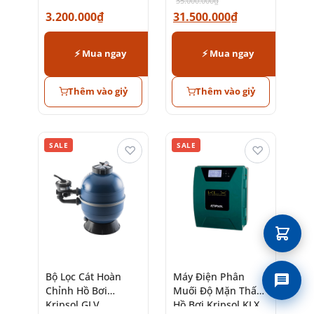
35.000.000
₫
3.200.000
₫
31.500.000
₫
⚡ Mua ngay
⚡ Mua ngay
Thêm vào giỷ
Thêm vào giỷ
SALE
SALE
♡
♡
Bộ Lọc Cát Hoàn
Máy Điện Phân
Liên 
Chỉnh Hồ Bơi
Muối Độ Mặn Thấp
Kripsol GLV
Hồ Bơi Kripsol KLX