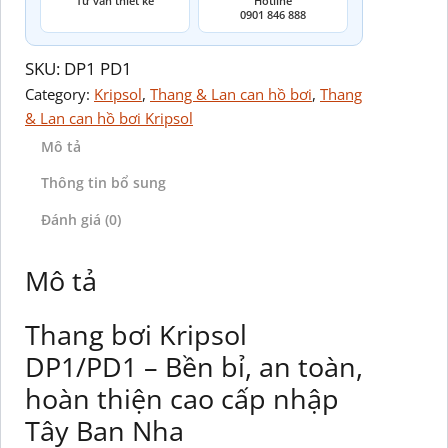
Tư vấn thiết kế
Hotline
0901 846 888
SKU:
DP1 PD1
Category:
Kripsol
, 
Thang & Lan can hồ bơi
, 
Thang
& Lan can hồ bơi Kripsol
Mô tả
Thông tin bổ sung
Đánh giá (0)
Mô tả
Thang bơi Kripsol
DP1/PD1 – Bền bỉ, an toàn,
hoàn thiện cao cấp nhập
Tây Ban Nha