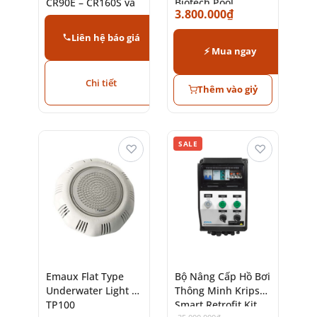
CR90E – CR160S và
Biotech Pool
3.800.000
₫
Concept R Mini (3,5
– 16kW)
Liên hệ báo giá
⚡ Mua ngay
Chi tiết
Thêm vào giỷ
SALE
♡
♡
Emaux Flat Type
Bộ Nâng Cấp Hồ Bơi
Underwater Light –
Thông Minh Kripsol
TP100
Smart Retrofit Kit