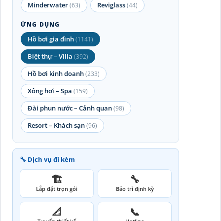
Minderwater
Reviglass
(63)
(44)
ỨNG DỤNG
Hồ bơi gia đình
(1141)
Biệt thự – Villa
(392)
Hồ bơi kinh doanh
(233)
Xông hơi – Spa
(159)
Đài phun nước – Cảnh quan
(98)
Resort – Khách sạn
(96)
🔧 Dịch vụ đi kèm
🏗️
🔧
Lắp đặt trọn gói
Bảo trì định kỳ
📐
📞