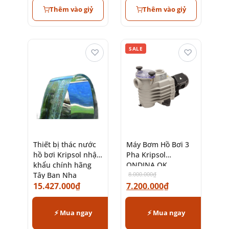
Thêm vào giỷ
Thêm vào giỷ
SALE
♡
♡
Thiết bị thác nước
Máy Bơm Hồ Bơi 3
hồ bơi Kripsol nhập
Pha Kripsol
khẩu chính hãng
ONDINA OK
Tây Ban Nha
8.000.000
₫
15.427.000
₫
7.200.000
₫
⚡ Mua ngay
⚡ Mua ngay