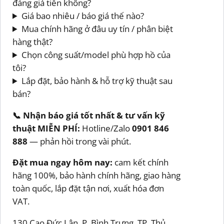
đáng giá tiền không?
Giá bao nhiêu / báo giá thế nào?
Mua chính hãng ở đâu uy tín / phân biệt
hàng thật?
Chọn công suất/model phù hợp hồ của
tôi?
Lắp đặt, bảo hành & hỗ trợ kỹ thuật sau
bán?
📞 Nhận báo giá tốt nhất & tư vấn kỹ
thuật MIỄN PHÍ:
Hotline/Zalo
0901 846
888
— phản hồi trong vài phút.
Đặt mua ngay hôm nay:
cam kết chính
hãng 100%, bảo hành chính hãng, giao hàng
toàn quốc, lắp đặt tận nơi, xuất hóa đơn
VAT.
130 Cao Đức Lân, P. Bình Trưng, TP. Thủ