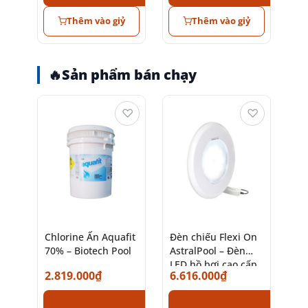
Thêm vào giỷ
Thêm vào giỷ
🔥
Sản phẩm bán chạy
♡
♡
Chlorine Ấn Aquafit
Đèn chiếu Flexi On
70% – Biotech Pool
AstralPool – Đèn
LED hồ bơi cao cấp
2.819.000
₫
6.616.000
₫
chính hãng