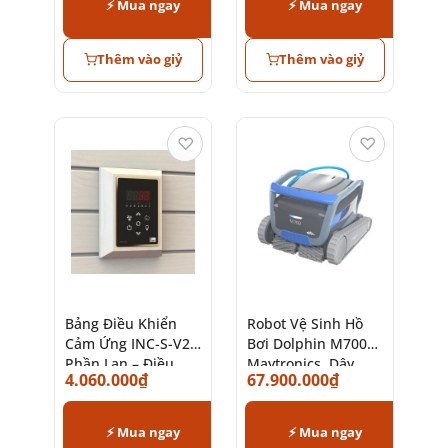
⚡ Mua ngay
⚡ Mua ngay
Thêm vào giỷ
Thêm vào giỷ
♡
♡
Bảng Điều Khiển
Robot Vệ Sinh Hồ
Cảm Ứng INC-S-V2
Bơi Dolphin M700
Phần Lan – Điều
Maytronics, Dây
4.060.000
₫
67.900.000
₫
Chỉnh Nhiệt Độ Máy
Chống Xoắn 18m
Gia Nhiệt
⚡ Mua ngay
⚡ Mua ngay