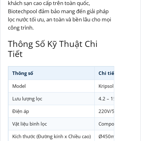
khách sạn cao cấp trên toàn quốc,
Biotechpool đảm bảo mang đến giải pháp
lọc nước tối ưu, an toàn và bền lâu cho mọi
công trình.
Thông Số Kỹ Thuật Chi
Tiết
Thông số
Chi tiết
Model
Kripsol CAT LOC 
Lưu lượng lọc
4.2 – 15 m³/h (tùy 
Điện áp
220V/50Hz (điện dâ
Vật liệu bình lọc
Composite chịu lực
Kích thước (Đường kính x Chiều cao)
Ø450mm x 900mm (