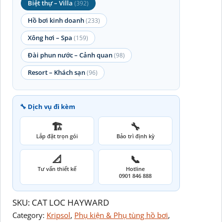
Biệt thự – Villa
(392)
Hồ bơi kinh doanh
(233)
Xông hơi – Spa
(159)
Đài phun nước – Cảnh quan
(98)
Resort – Khách sạn
(96)
🔧 Dịch vụ đi kèm
🏗️
🔧
Lắp đặt trọn gói
Bảo trì định kỳ
📐
📞
Tư vấn thiết kế
Hotline
0901 846 888
SKU:
CAT LOC HAYWARD
Category:
Kripsol
, 
Phụ kiện & Phụ tùng hồ bơi
, 