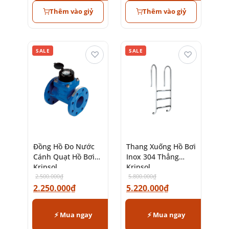
Thêm vào giỷ
Thêm vào giỷ
SALE
SALE
♡
♡
Đồng Hồ Đo Nước
Thang Xuống Hồ Bơi
Cánh Quạt Hồ Bơi
Inox 304 Thẳng
Kripsol
Kripsol
2.500.000
₫
5.800.000
₫
2.250.000
₫
5.220.000
₫
⚡ Mua ngay
⚡ Mua ngay