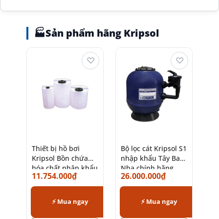
🏭
Sản phẩm hãng Kripsol
♡
♡
Thiết bị hồ bơi
Bộ lọc cát Kripsol S1
Kripsol Bồn chứa
nhập khẩu Tây Ban
hóa chất nhập khẩu
Nha chính hãng
11.754.000
₫
26.000.000
₫
chính hãng
⚡ Mua ngay
⚡ Mua ngay