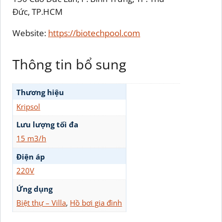
Đức, TP.HCM
Website:
https://biotechpool.com
Thông tin bổ sung
Thương hiệu
Kripsol
Lưu lượng tối đa
15 m3/h
Điện áp
220V
Ứng dụng
Biệt thự – Villa
,
Hồ bơi gia đình