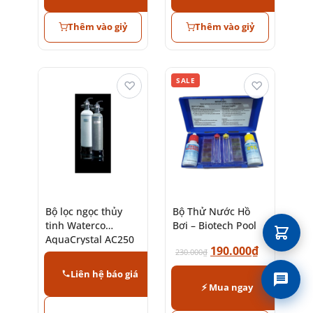
Thêm vào giỷ
Thêm vào giỷ
SALE
♡
♡
Bộ lọc ngọc thủy
Bộ Thử Nước Hồ
tinh Waterco
Bơi – Biotech Pool
AquaCrystal AC250
190.000
₫
– AC1050 (Glass
230.000
₫
Pearls)
Liên hệ báo giá
Liên 
⚡ Mua ngay