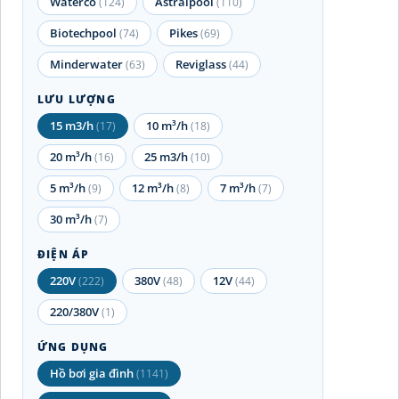
Waterco
Astralpool
(124)
(110)
Biotechpool
Pikes
(74)
(69)
Minderwater
Reviglass
(63)
(44)
LƯU LƯỢNG
15 m3/h
10 m³/h
(17)
(18)
20 m³/h
25 m3/h
(16)
(10)
5 m³/h
12 m³/h
7 m³/h
(9)
(8)
(7)
30 m³/h
(7)
ĐIỆN ÁP
220V
380V
12V
(222)
(48)
(44)
220/380V
(1)
ỨNG DỤNG
Hồ bơi gia đình
(1141)