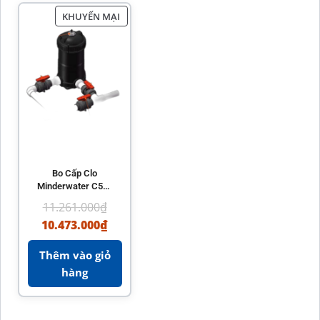
KHUYẾN MẠI
Bo Cấp Clo
Minderwater C500
Chính Hãng – Phụ
11.261.000
₫
Kiện Hồ Bơi Hiệu
10.473.000
₫
Quả
Thêm vào giỏ
hàng