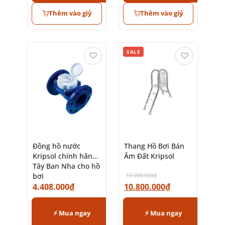
Thêm vào giỷ
Thêm vào giỷ
SALE
♡
♡
Đồng hồ nước
Thang Hồ Bơi Bán
Kripsol chính hãng
Âm Đất Kripsol
Tây Ban Nha cho hồ
bơi
12.000.000
₫
4.408.000
₫
10.800.000
₫
⚡ Mua ngay
⚡ Mua ngay