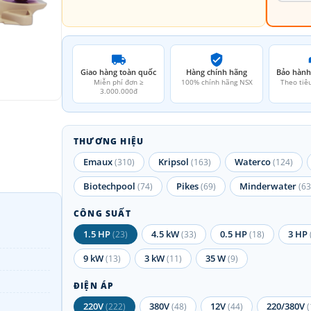
Giao hàng toàn quốc
Hàng chính hãng
Bảo hành
Miễn phí đơn ≥
100% chính hãng NSX
Theo tiê
3.000.000đ
THƯƠNG HIỆU
Emaux
Kripsol
Waterco
(310)
(163)
(124)
Biotechpool
Pikes
Minderwater
(74)
(69)
(63
CÔNG SUẤT
1.5 HP
4.5 kW
0.5 HP
3 HP
(23)
(33)
(18)
9 kW
3 kW
35 W
(13)
(11)
(9)
ĐIỆN ÁP
220V
380V
12V
220/380V
(222)
(48)
(44)
(