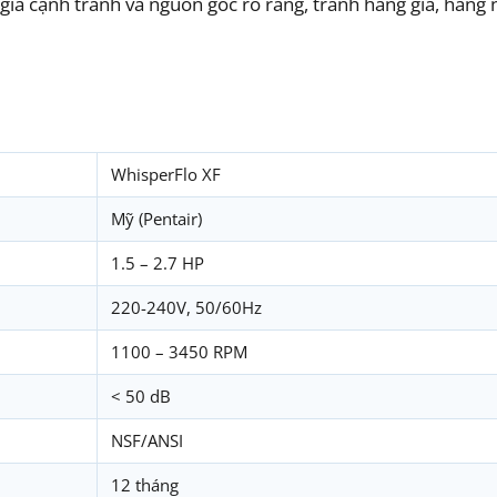
 giá cạnh tranh và nguồn gốc rõ ràng, tránh hàng giả, hàng 
WhisperFlo XF
Mỹ (Pentair)
1.5 – 2.7 HP
220-240V, 50/60Hz
1100 – 3450 RPM
< 50 dB
NSF/ANSI
12 tháng