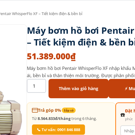
ntair WhisperFlo XF – Tiết kiệm điện & bền bỉ
Máy bơm hồ bơi Pentair
– Tiết kiệm điện & bền b
51.389.000
₫
Máy bơm hồ bơi Pentair WhisperFlo XF nhập khẩu Mỹ
ái, bền bỉ và thân thiện môi trường. Được phân phối
Thêm vào giỏ hàng
⚡ Mu
Trả góp 0%
Đặt 
Sắp có
☎️
Từ
8.564.833đ/tháng
trong 6 tháng.
phút
📞 Tư vấn: 0901 846 888