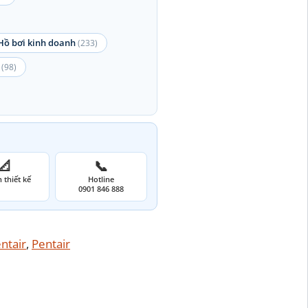
Hồ bơi kinh doanh
(233)
(98)
📐
📞
 thiết kế
Hotline
0901 846 888
ntair
, 
Pentair