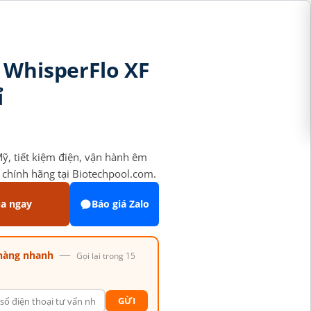
 WhisperFlo XF
ỉ
, tiết kiệm điện, vận hành êm
 chính hãng tại Biotechpool.com.
a ngay
Báo giá Zalo
—
hàng nhanh
Gọi lại trong 15
GỪI