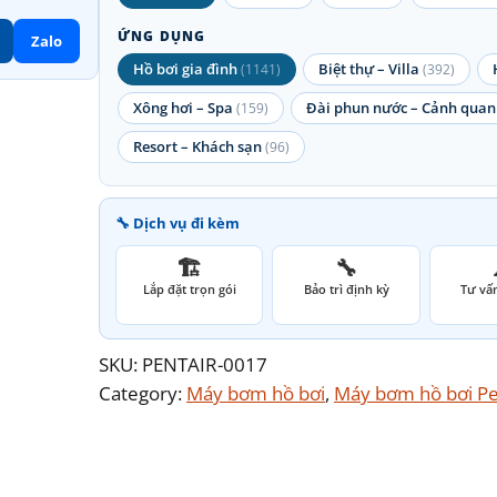
ỨNG DỤNG
Zalo
Hồ bơi gia đình
Biệt thự – Villa
(1141)
(392)
Xông hơi – Spa
Đài phun nước – Cảnh quan
(159)
Resort – Khách sạn
(96)
🔧 Dịch vụ đi kèm
🏗️
🔧
Lắp đặt trọn gói
Bảo trì định kỳ
Tư vấn
SKU:
PENTAIR-0017
Category:
Máy bơm hồ bơi
, 
Máy bơm hồ bơi Pe