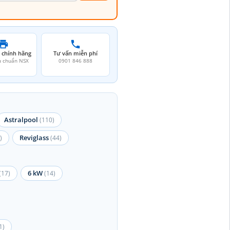
 chính hãng
Tư vấn miễn phí
u chuẩn NSX
0901 846 888
Astralpool
(110)
Reviglass
)
(44)
6 kW
(17)
(14)
1)