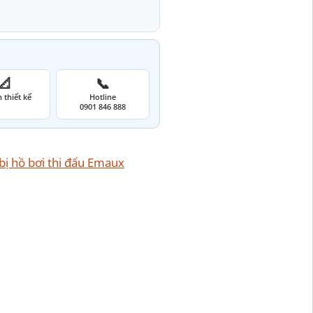
📐
📞
 thiết kế
Hotline
0901 846 888
 bị hồ bơi thi đấu Emaux