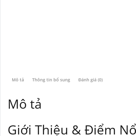
Mô tả
Thông tin bổ sung
Đánh giá (0)
Mô tả
Giới Thiệu & Điểm Nổ