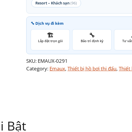
Resort – Khách sạn
(96)
🔧 Dịch vụ đi kèm
🏗️
🔧
Lắp đặt trọn gói
Bảo trì định kỳ
Tư vấn
SKU:
EMAUX-0291
Category:
Emaux
, 
Thiết bị hồ bơi thi đấu
, 
Thiết
i Bật