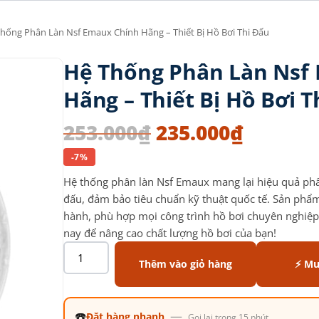
hống Phân Làn Nsf Emaux Chính Hãng – Thiết Bị Hồ Bơi Thi Đấu
Hệ Thống Phân Làn Nsf
Hãng – Thiết Bị Hồ Bơi T
253.000
₫
235.000
₫
-7%
Hệ thống phân làn Nsf Emaux mang lại hiệu quả phân
đấu, đảm bảo tiêu chuẩn kỹ thuật quốc tế. Sản phẩm
hành, phù hợp mọi công trình hồ bơi chuyên nghiệ
nay để nâng cao chất lượng hồ bơi của bạn!
Thêm vào giỏ hàng
⚡ Mu
☎️
—
Đặt hàng nhanh
Gọi lại trong 15 phút