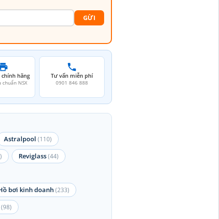
GỪI
 chính hãng
Tư vấn miễn phí
u chuẩn NSX
0901 846 888
Astralpool
(110)
Reviglass
)
(44)
Hồ bơi kinh doanh
(233)
(98)