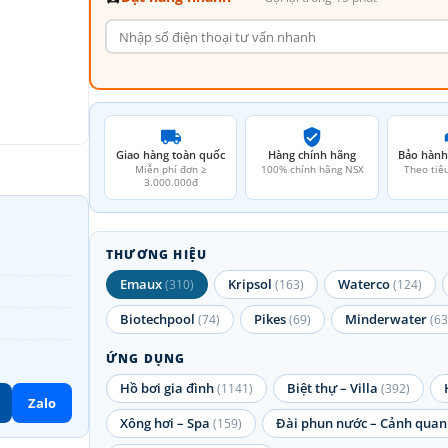
Giao hàng toàn quốc
Hàng chính hãng
Bảo hành
Miễn phí đơn ≥
100% chính hãng NSX
Theo tiê
3.000.000đ
THƯƠNG HIỆU
Emaux
Kripsol
Waterco
(310)
(163)
(124)
Biotechpool
Pikes
Minderwater
(74)
(69)
(63
ỨNG DỤNG
Hồ bơi gia đình
Biệt thự – Villa
(1141)
(392)
Zalo
Xông hơi – Spa
Đài phun nước – Cảnh quan
(159)