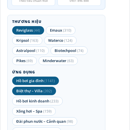
Theo tiêu chuẩn NSX
0901 846 888
THƯƠNG HIỆU
Reviglass
Emaux
(44)
(310)
Kripsol
Waterco
(163)
(124)
Astralpool
Biotechpool
(110)
(74)
Pikes
Minderwater
(69)
(63)
ỨNG DỤNG
Hồ bơi gia đình
(1141)
Biệt thự – Villa
(392)
Hồ bơi kinh doanh
(233)
Xông hơi – Spa
(159)
Đài phun nước – Cảnh quan
(98)