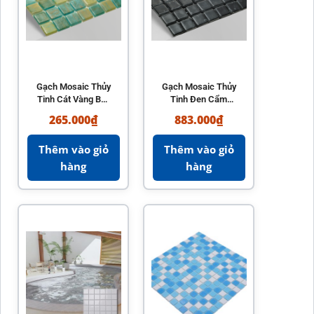
Gạch Mosaic Thủy
Gạch Mosaic Thủy
Tinh Cát Vàng Bali
Tinh Đen Cẩm
Hồ Bơi Reviglass
Thạch Hồ Bơi
265.000
₫
883.000
₫
Paradise Stones
Reviglass Karma
Black Marble
Thêm vào giỏ
Thêm vào giỏ
hàng
hàng