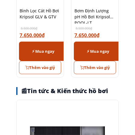
Bình Lọc Cát Hồ Bơi
Bơm Định Lượng
Kripsol GLV & GTV
pH Hồ Bơi Kripsol
POOL-LT
8.500.000
₫
8.500.000
₫
7.650.000
₫
7.650.000
₫
⚡ Mua ngay
⚡ Mua ngay
Thêm vào giỷ
Thêm vào giỷ
📰
Tin tức & Kiến thức hồ bơi