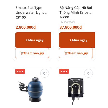
Emaux Flat Type
Bộ Nâng Cấp Hồ Bơi
Underwater Light –
Thông Minh Kripsol
CP100
MPRK
42.000.000
₫
2.800.000
₫
37.800.000
₫
⚡ Mua ngay
⚡ Mua ngay
Thêm vào giỷ
Thêm vào giỷ
SALE
SALE
♡
♡