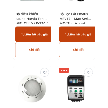
Bộ điều khiển
Bộ Lọc Cát Emaux
sauna Harvia Fenix
MFV17 – Max Series
WiFi FX110 / FX170 /
MFV Top Mount
FX110C
Sand Filter
Liên hệ báo giá
Liên hệ báo giá
Chi tiết
Chi tiết
SALE
♡
♡