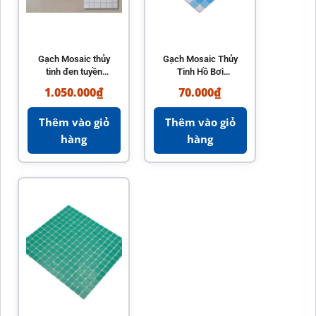
Gạch Mosaic thủy
Gạch Mosaic Thủy
tinh đen tuyền
Tinh Hồ Bơi
2x2cm (tấm
Chuyển Sắc Xanh
1.050.000
₫
70.000
₫
30x30cm)
(Loang Màu)
Thêm vào giỏ
Thêm vào giỏ
hàng
hàng