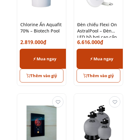
Chlorine Ấn Aquafit
Đèn chiếu Flexi On
70% – Biotech Pool
AstralPool – Đèn
LED hồ bơi cao cấp
2.819.000
₫
6.616.000
₫
chính hãng
⚡ Mua ngay
⚡ Mua ngay
Thêm vào giỷ
Thêm vào giỷ
♡
♡