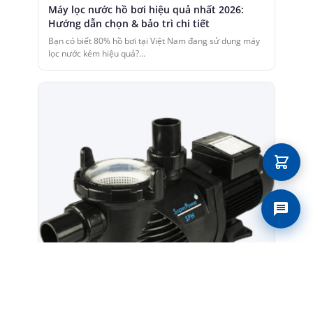
Máy lọc nước hồ bơi hiệu quả nhất 2026:
Hướng dẫn chọn & bảo trì chi tiết
Bạn có biết 80% hồ bơi tại Việt Nam đang sử dụng máy
lọc nước kém hiệu quả?…
Liên 