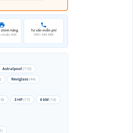
 chính hãng
Tư vấn miễn phí
u chuẩn NSX
0901 846 888
Astralpool
(110)
Reviglass
)
(44)
3 HP
6 kW
18)
(17)
(14)
1)