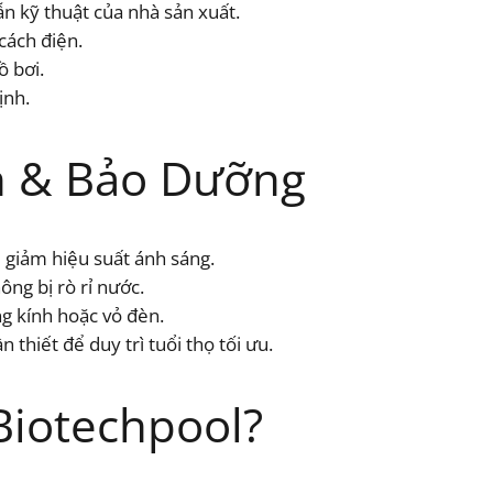
n kỹ thuật của nhà sản xuất.
cách điện.
ồ bơi.
ịnh.
 & Bảo Dưỡng
 giảm hiệu suất ánh sáng.
ng bị rò rỉ nước.
g kính hoặc vỏ đèn.
 thiết để duy trì tuổi thọ tối ưu.
Biotechpool?