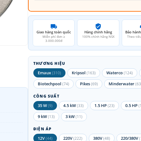
Giao hàng toàn quốc
Hàng chính hãng
Bảo hành
Miễn phí đơn ≥
100% chính hãng NSX
Theo tiê
3.000.000đ
THƯƠNG HIỆU
Emaux
Kripsol
Waterco
(310)
(163)
(124)
Biotechpool
Pikes
Minderwater
(74)
(69)
(63
CÔNG SUẤT
35 W
4.5 kW
1.5 HP
0.5 HP
(9)
(33)
(23)
(
9 kW
3 kW
(13)
(11)
ĐIỆN ÁP
12V
220V
380V
220/380V
(44)
(222)
(48)
(