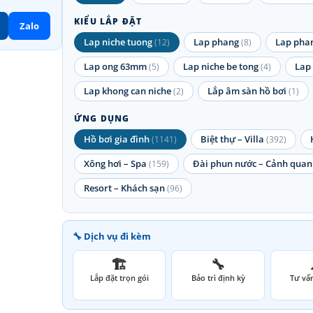
KIỂU LẮP ĐẶT
Zalo
Lap niche tuong
Lap phang
Lap phan
(12)
(8)
Lap ong 63mm
Lap niche be tong
Lap 
(5)
(4)
Lap khong can niche
Lắp âm sàn hồ bơi
(2)
(1)
ỨNG DỤNG
Hồ bơi gia đình
Biệt thự – Villa
(1141)
(392)
Xông hơi – Spa
Đài phun nước – Cảnh quan
(159)
Resort – Khách sạn
(96)
🔧 Dịch vụ đi kèm
🏗️
🔧
Lắp đặt trọn gói
Bảo trì định kỳ
Tư vấn