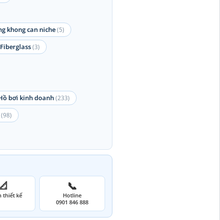
g khong can niche
(5)
Fiberglass
(3)
Hồ bơi kinh doanh
(233)
(98)
📐
📞
 thiết kế
Hotline
0901 846 888