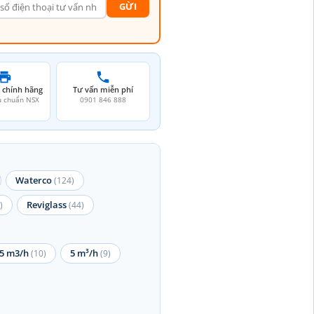
GỪI
 chính hãng
Tư vấn miễn phí
u chuẩn NSX
0901 846 888
Waterco
(124)
Reviglass
)
(44)
5 m3/h
5 m³/h
(10)
(9)