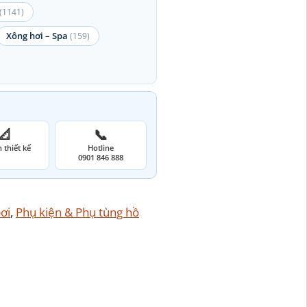
(1141)
Xông hơi – Spa
(159)
📐
📞
 thiết kế
Hotline
0901 846 888
ơi
, 
Phụ kiện & Phụ tùng hồ