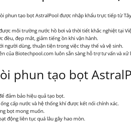
i phun tạo bọt AstralPool được nhập khẩu trực tiếp từ Tâ
được môi trường nước hồ bơi và thời tiết khắc nghiệt tại V
ớc đều, đẹp mắt, giảm tiếng ồn khi vận hành.
ới người dùng, thuận tiện trong việc thay thế và vệ sinh.
ên của Biotechpool.com luôn sẵn sàng hỗ trợ tư vấn và xử 
i phun tạo bọt Astral
để đảm bảo hiệu quả tạo bọt.
ng cấp nước và hệ thống khí được kết nối chính xác.
lượng bọt mong muốn.
oạt động liên tục quá lâu gây hao mòn.