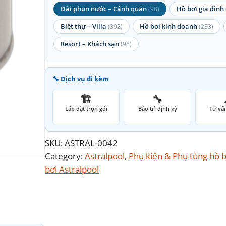
Đài phun nước – Cảnh quan
Hồ bơi gia đình
(98)
Biệt thự – Villa
Hồ bơi kinh doanh
(392)
(233)
Resort – Khách sạn
(96)
🔧 Dịch vụ đi kèm
🏗️
🔧
Lắp đặt trọn gói
Bảo trì định kỳ
Tư vấn
SKU:
ASTRAL-0042
Category:
Astralpool
, 
Phụ kiện & Phụ tùng hồ b
bơi Astralpool