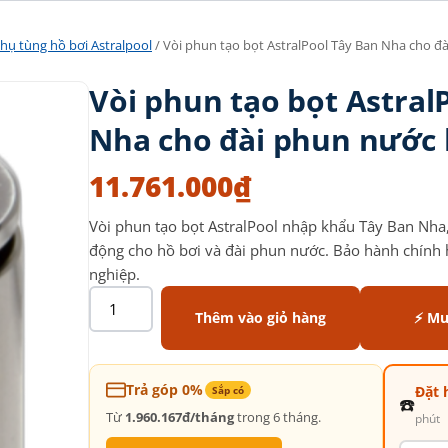
hụ tùng hồ bơi Astralpool
/ Vòi phun tạo bọt AstralPool Tây Ban Nha cho đ
Vòi phun tạo bọt Astral
Nha cho đài phun nước 
11.761.000
₫
Vòi phun tạo bọt AstralPool nhập khẩu Tây Ban Nha,
động cho hồ bơi và đài phun nước. Bảo hành chính 
nghiệp.
Thêm vào giỏ hàng
⚡ Mu
Trả góp 0%
Đặt 
Sắp có
☎️
Từ
1.960.167đ/tháng
trong 6 tháng.
phút