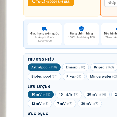
📞 Tư vấn: 0901 846 888
Giao hàng toàn quốc
Hàng chính hãng
Bảo hành
Miễn phí đơn ≥
100% chính hãng NSX
Theo tiê
3.000.000đ
THƯƠNG HIỆU
Astralpool
Emaux
Kripsol
(110)
(310)
(163)
Biotechpool
Pikes
Minderwater
(74)
(69)
(63
LƯU LƯỢNG
10 m³/h
15 m3/h
20 m³/h
2
(18)
(17)
(16)
12 m³/h
7 m³/h
30 m³/h
(8)
(7)
(7)
ỨNG DỤNG