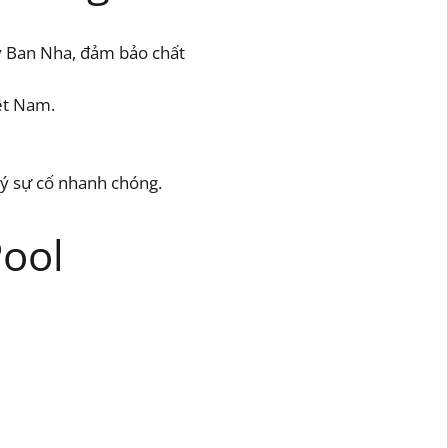
y Ban Nha, đảm bảo chất
iệt Nam.
lý sự cố nhanh chóng.
Pool