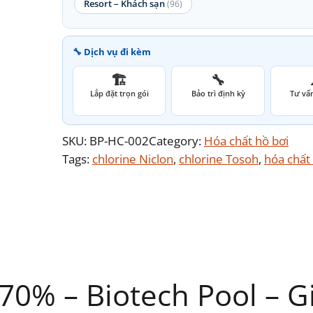
Resort – Khách sạn
(96)
🔧 Dịch vụ đi kèm
🏗️
🔧
Lắp đặt trọn gói
Bảo trì định kỳ
Tư vấn
SKU:
BP-HC-002
Category:
Hóa chất hồ bơi
Tags:
chlorine Niclon
, 
chlorine Tosoh
, 
hóa chất
70% – Biotech Pool – G