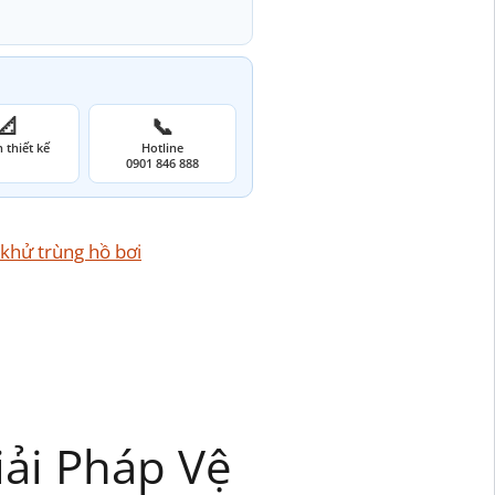
📐
📞
 thiết kế
Hotline
0901 846 888
 khử trùng hồ bơi
iải Pháp Vệ