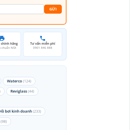
GỪI
 chính hãng
Tư vấn miễn phí
u chuẩn NSX
0901 846 888
Waterco
(124)
Reviglass
)
(44)
Hồ bơi kinh doanh
(233)
(98)