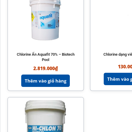
Chlorine Ấn Aquafit 70% – Biotech
Chlorine dạng vi
Pool
130.0
2.819.000
₫
Thêm vào g
Thêm vào giỏ hàng