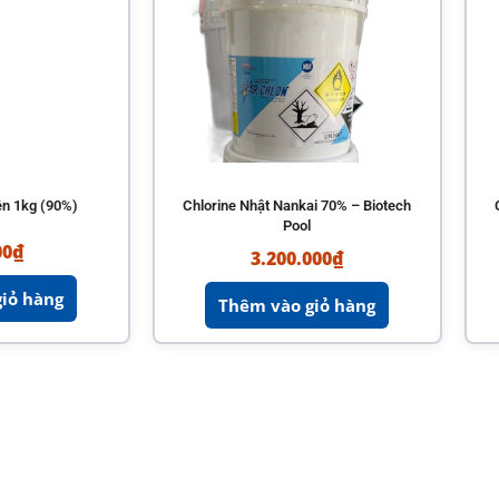
ên 1kg (90%)
Chlorine Nhật Nankai 70% – Biotech
Pool
00
₫
3.200.000
₫
iỏ hàng
Thêm vào giỏ hàng