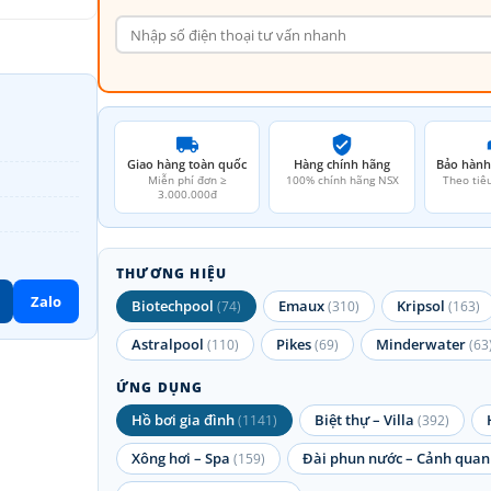
Giao hàng toàn quốc
Hàng chính hãng
Bảo hành
Miễn phí đơn ≥
100% chính hãng NSX
Theo tiê
3.000.000đ
THƯƠNG HIỆU
Zalo
Biotechpool
Emaux
Kripsol
(74)
(310)
(163)
Astralpool
Pikes
Minderwater
(110)
(69)
(63
ỨNG DỤNG
Hồ bơi gia đình
Biệt thự – Villa
(1141)
(392)
Xông hơi – Spa
Đài phun nước – Cảnh quan
(159)