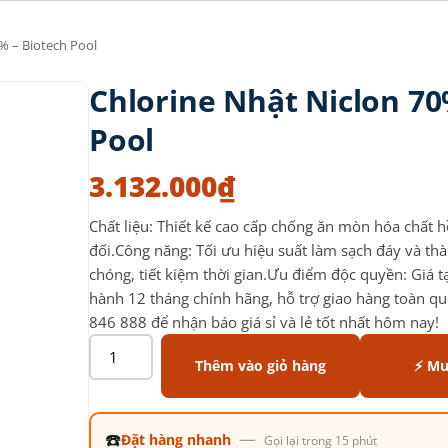
% – Biotech Pool
Chlorine Nhật Niclon 70
Pool
3.132.000
₫
Chất liệu: Thiết kế cao cấp chống ăn mòn hóa chất h
đối.Công năng: Tối ưu hiệu suất làm sạch đáy và t
chóng, tiết kiệm thời gian.Ưu điểm độc quyền: Giá t
hành 12 tháng chính hãng, hỗ trợ giao hàng toàn qu
846 888 để nhận báo giá sỉ và lẻ tốt nhất hôm nay!
Thêm vào giỏ hàng
⚡ Mu
☎️
—
Đặt hàng nhanh
Gọi lại trong 15 phút