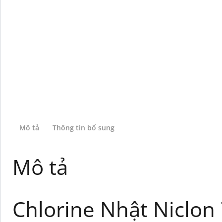
Mô tả
Thông tin bổ sung
Mô tả
Chlorine Nhật Niclon 