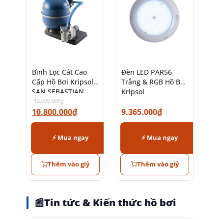
Bình Lọc Cát Cao
Đèn LED PAR56
Cấp Hồ Bơi Kripsol
Trắng & RGB Hồ Bơi
SAN SEBASTIAN
Kripsol
12.000.000
₫
10.800.000
₫
9.365.000
₫
⚡ Mua ngay
⚡ Mua ngay
Thêm vào giỷ
Thêm vào giỷ
📰
Tin tức & Kiến thức hồ bơi