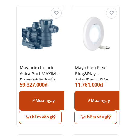
♡
♡
Máy bơm hồ bơi
Máy chiếu Flexi
AstralPool MAXIM
Plug&Play
Pump nhập khẩu
AstralPool – Đèn
59.327.000
₫
11.761.000
₫
chính hãng
LED hồ bơi cao cấp
⚡ Mua ngay
⚡ Mua ngay
Thêm vào giỷ
Thêm vào giỷ