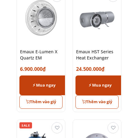
Emaux E-Lumen X
Emaux HST Series
Quartz EM
Heat Exchanger
6.900.000
₫
24.500.000
₫
⚡ Mua ngay
⚡ Mua ngay
Thêm vào giỷ
Thêm vào giỷ
SALE
♡
♡