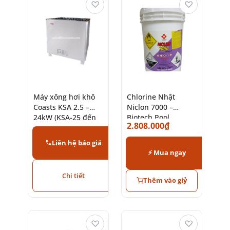
♡
♡
Máy xông hơi khô
Chlorine Nhật
Coasts KSA 2.5 –
Niclon 7000 –
24kW (KSA-25 đến
Biotech Pool
2.808.000
₫
KSA-240)
Liên hệ báo giá
⚡ Mua ngay
Chi tiết
Thêm vào giỷ
♡
♡