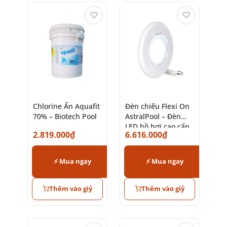
♡
♡
Chlorine Ấn Aquafit
Đèn chiếu Flexi On
70% – Biotech Pool
AstralPool – Đèn
LED hồ bơi cao cấp
2.819.000
₫
6.616.000
₫
chính hãng
⚡ Mua ngay
⚡ Mua ngay
Thêm vào giỷ
Thêm vào giỷ