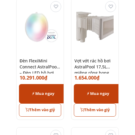
♡
♡
Đèn FlexiMini
Vợt vớt rác hồ bơi
Connect AstralPool
AstralPool 17,5L
– Đèn LED hồ bơi
miệng rộng họng
10.291.000
₫
1.654.000
₫
chính hãng Tây Ban
kéo dài
Nha
⚡ Mua ngay
⚡ Mua ngay
Thêm vào giỷ
Thêm vào giỷ