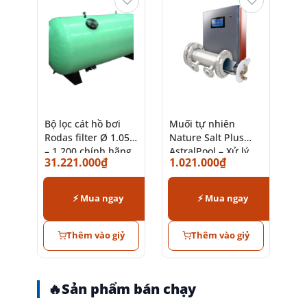
♡
♡
Bộ lọc cát hồ bơi
Muối tự nhiên
Rodas filter Ø 1.050
Nature Salt Plus
– 1.200 chính hãng
AstralPool – Xử lý
31.221.000
₫
1.021.000
₫
AstralPool
nước hồ bơi hiệu
quả
⚡ Mua ngay
⚡ Mua ngay
Thêm vào giỷ
Thêm vào giỷ
🔥
Sản phẩm bán chạy