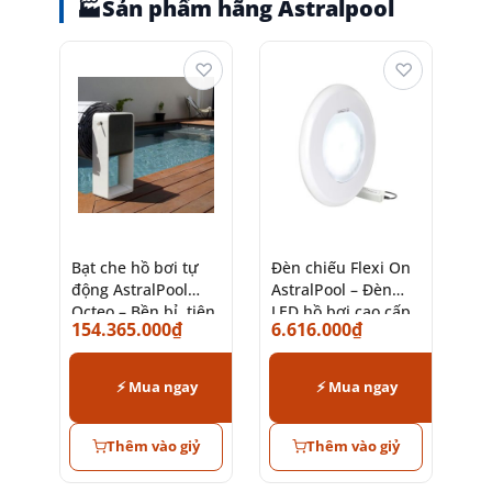
🏭
Sản phẩm hãng Astralpool
♡
♡
Bạt che hồ bơi tự
Đèn chiếu Flexi On
động AstralPool
AstralPool – Đèn
Octeo – Bền bỉ, tiện
LED hồ bơi cao cấp
154.365.000
₫
6.616.000
₫
lợi
chính hãng
⚡ Mua ngay
⚡ Mua ngay
Thêm vào giỷ
Thêm vào giỷ