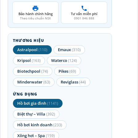
Bảo hành chính hãng
Tư vấn miễn phí
Theo tiêu chuẩn NSX
0901 846 888
THƯƠNG HIỆU
Astralpool
Emaux
(110)
(310)
Kripsol
Waterco
(163)
(124)
Biotechpool
Pikes
(74)
(69)
Minderwater
Reviglass
(63)
(44)
ỨNG DỤNG
Hồ bơi gia đình
(1141)
Biệt thự – Villa
(392)
Hồ bơi kinh doanh
(233)
Xông hơi – Spa
(159)