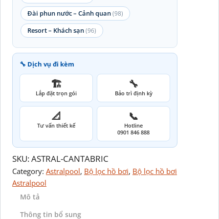
Đài phun nước – Cảnh quan
(98)
Resort – Khách sạn
(96)
🔧 Dịch vụ đi kèm
🏗️
🔧
Lắp đặt trọn gói
Bảo trì định kỳ
📐
📞
Tư vấn thiết kế
Hotline
0901 846 888
SKU:
ASTRAL-CANTABRIC
Category:
Astralpool
, 
Bộ lọc hồ bơi
, 
Bộ lọc hồ bơi
Astralpool
Mô tả
Thông tin bổ sung