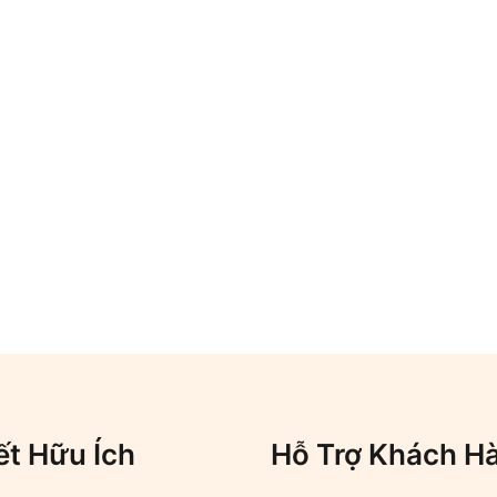
ết Hữu Ích
Hỗ Trợ Khách H