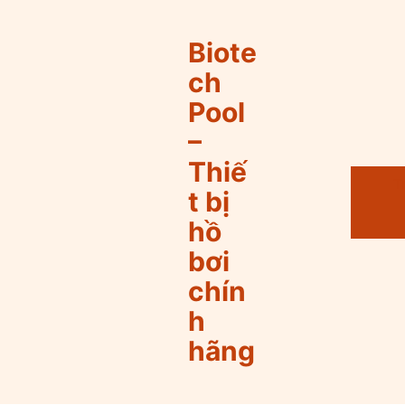
Biote
ch
Pool
–
Thiế
T
t bị
hồ
bơi
chín
h
hãng