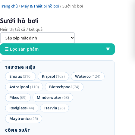
Trang chủ
/
Máy & Thiết bị hồ bơi
/ Sưởi hồ bơi
Sưởi hồ bơi
Hiển thị tất cả 7 kết quả
☰ Lọc sản phẩm
▼
THƯƠNG HIỆU
Emaux
Kripsol
Waterco
(310)
(163)
(124)
Astralpool
Biotechpool
(110)
(74)
Pikes
Minderwater
(69)
(63)
Reviglass
Harvia
(44)
(28)
Maytronics
(25)
CÔNG SUẤT