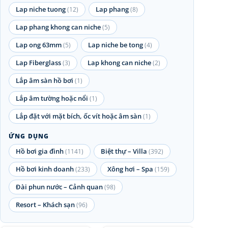
Lap niche tuong
Lap phang
(12)
(8)
Lap phang khong can niche
(5)
Lap ong 63mm
Lap niche be tong
(5)
(4)
Lap Fiberglass
Lap khong can niche
(3)
(2)
Lắp âm sàn hồ bơi
(1)
Lắp âm tường hoặc nổi
(1)
Lắp đặt với mặt bích, ốc vít hoặc âm sàn
(1)
ỨNG DỤNG
Hồ bơi gia đình
Biệt thự – Villa
(1141)
(392)
Hồ bơi kinh doanh
Xông hơi – Spa
(233)
(159)
Đài phun nước – Cảnh quan
(98)
Resort – Khách sạn
(96)