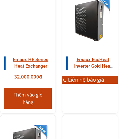
Emaux HE Series
Emaux EcoHeat
Heat Exchanger
Inverter Gold Heat
Pump
32.000.000
₫
Liên hệ báo giá
Thêm vào giỏ
hàng