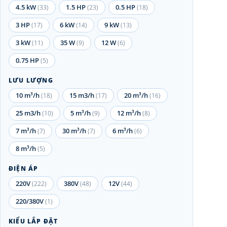
4.5 kW
1.5 HP
0.5 HP
(33)
(23)
(18)
3 HP
6 kW
9 kW
(17)
(14)
(13)
3 kW
35 W
12 W
(11)
(9)
(6)
0.75 HP
(5)
LƯU LƯỢNG
10 m³/h
15 m3/h
20 m³/h
(18)
(17)
(16)
25 m3/h
5 m³/h
12 m³/h
(10)
(9)
(8)
7 m³/h
30 m³/h
6 m³/h
(7)
(7)
(6)
8 m³/h
(5)
ĐIỆN ÁP
220V
380V
12V
(222)
(48)
(44)
220/380V
(1)
KIỂU LẮP ĐẶT