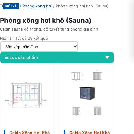
Trang chủ
/
Phòng xông hơi
/ Phòng xông hơi khô (Sauna)
MỚI VỀ
MỚI VỀ
MỚI VỀ
MỚI VỀ
MỚI VỀ
MỚI VỀ
MỚI VỀ
MỚI VỀ
MỚI VỀ
MỚI VỀ
MỚI VỀ
MỚI VỀ
MỚI VỀ
MỚI VỀ
MỚI VỀ
MỚI VỀ
MỚI VỀ
MỚI VỀ
MỚI VỀ
MỚI VỀ
MỚI VỀ
MỚI VỀ
MỚI VỀ
MỚI VỀ
MỚI VỀ
Phòng xông hơi khô (Sauna)
Cabin sauna gỗ thông, gỗ tuyết tùng phòng gia đình
Hiển thị tất cả 25 kết quả
☰ Lọc sản phẩm
▼
Cabin Xông Hơi Khô
Cabin Xông Hơi Khô