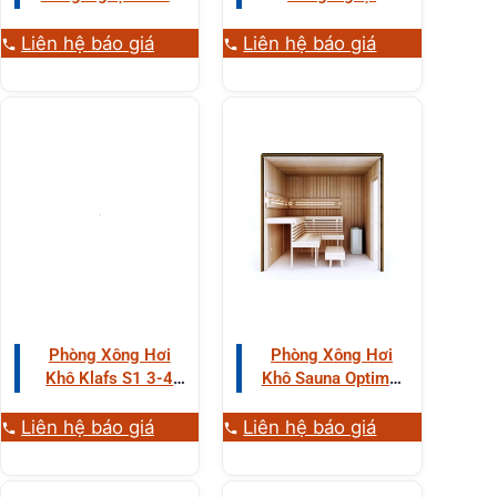
Infra+ 3-4 Người Gỗ
Sentiotec Alaska
Aspen
Corner 3-4 Người
Liên hệ báo giá
Liên hệ báo giá
Gỗ Aspen
Phòng Xông Hơi
Phòng Xông Hơi
Khô Klafs S1 3-4
Khô Sauna Optimal
Người Gỗ Trắng
3-4 Người Gỗ
Dương Xử Lý Nhiệt
Liên hệ báo giá
Liên hệ báo giá