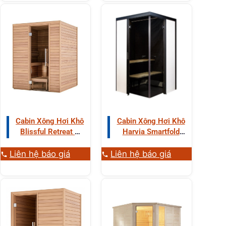
Cabin Xông Hơi Khô
Cabin Xông Hơi Khô
Blissful Retreat 2
Harvia Smartfold
Người Gỗ Tống Quá
2.0 2 Người Gỗ
Sủi
Hemlock
Liên hệ báo giá
Liên hệ báo giá