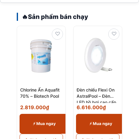
🔥
Sản phẩm bán chạy
♡
♡
Chlorine Ấn Aquafit
Đèn chiếu Flexi On
70% – Biotech Pool
AstralPool – Đèn
LED hồ bơi cao cấp
2.819.000
₫
6.616.000
₫
chính hãng
⚡ Mua ngay
⚡ Mua ngay