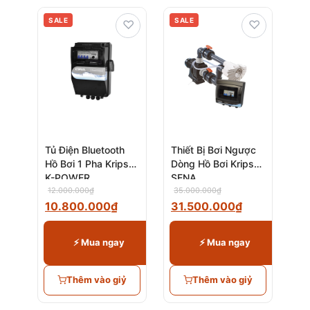
SALE
SALE
♡
♡
Tủ Điện Bluetooth
Thiết Bị Bơi Ngược
Hồ Bơi 1 Pha Kripsol
Dòng Hồ Bơi Kripsol
K-POWER
SENA
CONNECT
12.000.000
₫
35.000.000
₫
10.800.000
₫
31.500.000
₫
⚡ Mua ngay
⚡ Mua ngay
Thêm vào giỷ
Thêm vào giỷ