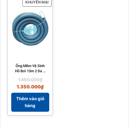
KHUYẾN MẠI
Ống Mềm Vệ Sinh
Hồ Bơi 15m 2 Da –
Biotech Pool
1.450.000
₫
1.350.000
₫
Thêm vào giỏ
hàng