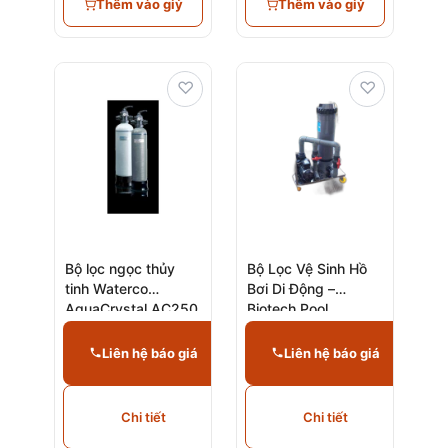
Thêm vào giỷ
Thêm vào giỷ
♡
♡
Bộ lọc ngọc thủy
Bộ Lọc Vệ Sinh Hồ
tinh Waterco
Bơi Di Động –
AquaCrystal AC250
Biotech Pool
– AC1050 (Glass
Pearls)
Liên hệ báo giá
Liên hệ báo giá
Chi tiết
Chi tiết