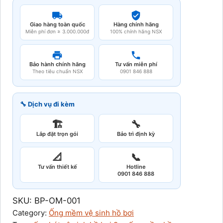
Giao hàng toàn quốc
Hàng chính hãng
Miễn phí đơn ≥ 3.000.000đ
100% chính hãng NSX
Bảo hành chính hãng
Tư vấn miễn phí
Theo tiêu chuẩn NSX
0901 846 888
🔧 Dịch vụ đi kèm
🏗️
🔧
Lắp đặt trọn gói
Bảo trì định kỳ
📐
📞
Tư vấn thiết kế
Hotline
0901 846 888
SKU:
BP-OM-001
Category:
Ống mềm vệ sinh hồ bơi