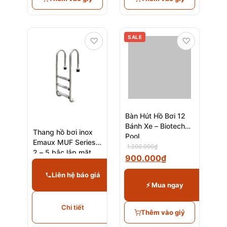
SALE
♡
♡
Bàn Hút Hồ Bơi 12
Bánh Xe – Biotech
Thang hồ bơi inox
Pool
Emaux MUF Series
1.200.000
₫
2 – 5 bậc lắp mặt
900.000
₫
bích
Liên hệ báo giá
⚡ Mua ngay
Chi tiết
Thêm vào giỷ