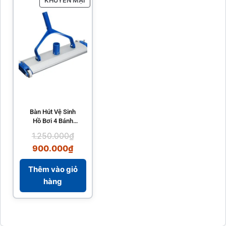
KHUYẾN MẠI
Bàn Hút Vệ Sinh
Hồ Bơi 4 Bánh
45cm Nhập Khẩu
1.250.000
₫
Biotech Pool
900.000
₫
Thêm vào giỏ
hàng