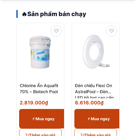
🔥
Sản phẩm bán chạy
♡
♡
Chlorine Ấn Aquafit
Đèn chiếu Flexi On
70% – Biotech Pool
AstralPool – Đèn
LED hồ bơi cao cấp
2.819.000
₫
6.616.000
₫
chính hãng
⚡ Mua ngay
⚡ Mua ngay
Thêm vào giỷ
Thêm vào giỷ