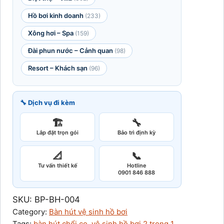
Hồ bơi kinh doanh
(233)
Xông hơi – Spa
(159)
Đài phun nước – Cảnh quan
(98)
Resort – Khách sạn
(96)
🔧 Dịch vụ đi kèm
🏗️
🔧
Lắp đặt trọn gói
Bảo trì định kỳ
📐
📞
Tư vấn thiết kế
Hotline
0901 846 888
SKU:
BP-BH-004
Category:
Bàn hút vệ sinh hồ bơi
Tags:
bàn hút chổi cọ
, 
vệ sinh hồ bơi 2 trong 1