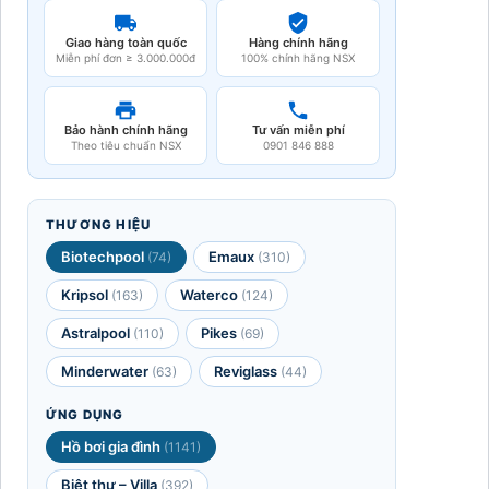
Giao hàng toàn quốc
Hàng chính hãng
Miễn phí đơn ≥ 3.000.000đ
100% chính hãng NSX
Bảo hành chính hãng
Tư vấn miễn phí
Theo tiêu chuẩn NSX
0901 846 888
THƯƠNG HIỆU
Biotechpool
Emaux
(74)
(310)
Kripsol
Waterco
(163)
(124)
Astralpool
Pikes
(110)
(69)
Minderwater
Reviglass
(63)
(44)
ỨNG DỤNG
Hồ bơi gia đình
(1141)
Biệt thự – Villa
(392)