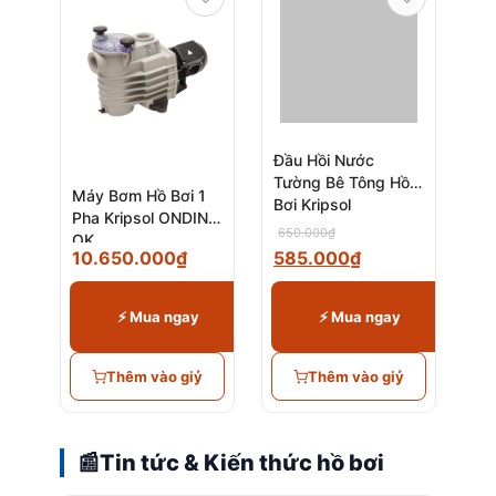
Máy Bơm Hồ Bơi 1
Đầu Hồi Nước
Pha Kripsol ONDINA
Tường Bê Tông Hồ
OK
Bơi Kripsol
650.000
₫
10.650.000
₫
585.000
₫
⚡ Mua ngay
⚡ Mua ngay
Thêm vào giỷ
Thêm vào giỷ
📰
Tin tức & Kiến thức hồ bơi