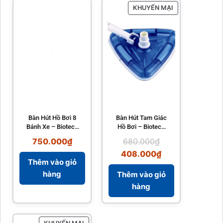
KHUYẾN MẠI
Bàn Hút Hồ Bơi 8
Bàn Hút Tam Giác
Bánh Xe – Biotech
Hồ Bơi – Biotech
Pool
Pool
750.000
₫
680.000
₫
408.000
₫
Thêm vào giỏ
hàng
Thêm vào giỏ
hàng